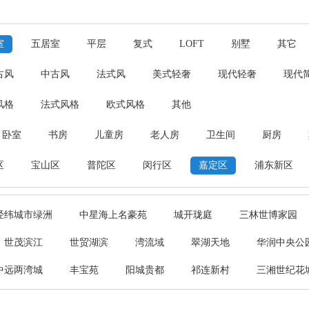
室
五居室
平层
复式
LOFT
别墅
其它
古风
中古风
法式风
美式轻奢
现代轻奢
现代
风格
法式风格
欧式风格
其他
卧室
书房
儿童房
老人房
卫生间
厨房
区
宝山区
普陀区
闵行区
嘉定区
浦东新区
经纬城市绿洲
中星海上名豪苑
城开珑庭
三林世博家园
世茂滨江
世贸湖滨
湾流域
翠湖天地
华润中央公
中远两湾城
丰宝苑
阳城贵都
祁连新村
三湘世纪花