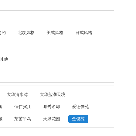
简约
北欧风格
美式风格
日式风格
其他
大华清水湾
大华蓝湖天境
园
恒仁滨江
粤秀名邸
爱德佳苑
城
莱茵半岛
天鼎花园
金俊苑