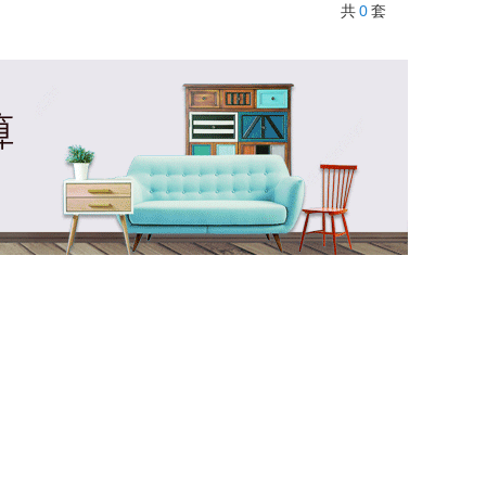
0
共
套