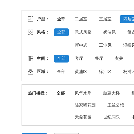
户型：
全部
二居室
三居室
四居
风格：
全部
意式风格
奶油风
复
新中式
工业风
混搭
空间：
全部
客厅
餐厅
玄关
区域：
全部
黄浦区
徐汇区
杨浦
热门楼盘：
全部
风华水岸
航建大楼
陆家嘴花园
玉兰公馆
天鼎花园
世纪同乐