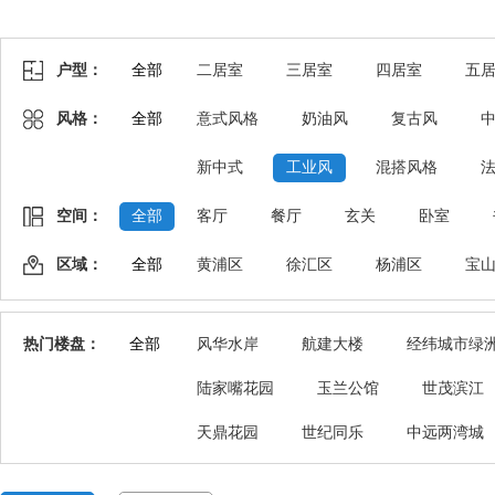
户型：
全部
二居室
三居室
四居室
五
风格：
全部
意式风格
奶油风
复古风
新中式
工业风
混搭风格
空间：
全部
客厅
餐厅
玄关
卧室
区域：
全部
黄浦区
徐汇区
杨浦区
宝
热门楼盘：
全部
风华水岸
航建大楼
经纬城市绿
陆家嘴花园
玉兰公馆
世茂滨江
天鼎花园
世纪同乐
中远两湾城