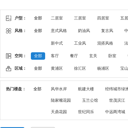
户型：
全部
二居室
三居室
四居室
五
风格：
全部
意式风格
奶油风
复古风
新中式
工业风
混搭风格
空间：
全部
客厅
餐厅
玄关
卧室
区域：
全部
黄浦区
徐汇区
杨浦区
宝
热门楼盘：
全部
风华水岸
航建大楼
经纬城市绿
陆家嘴花园
玉兰公馆
世茂滨江
天鼎花园
世纪同乐
中远两湾城