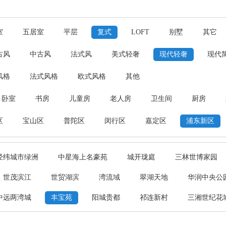
室
五居室
平层
复式
LOFT
别墅
其它
古风
中古风
法式风
美式轻奢
现代轻奢
现代
风格
法式风格
欧式风格
其他
卧室
书房
儿童房
老人房
卫生间
厨房
区
宝山区
普陀区
闵行区
嘉定区
浦东新区
经纬城市绿洲
中星海上名豪苑
城开珑庭
三林世博家园
世茂滨江
世贸湖滨
湾流域
翠湖天地
华润中央公
中远两湾城
丰宝苑
阳城贵都
祁连新村
三湘世纪花