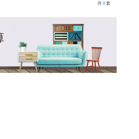
0
共
套