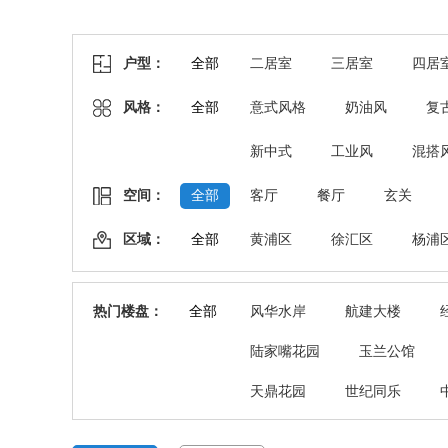
户型：
全部
二居室
三居室
四居
风格：
全部
意式风格
奶油风
复
新中式
工业风
混搭
空间：
全部
客厅
餐厅
玄关
区域：
全部
黄浦区
徐汇区
杨浦
热门楼盘：
全部
风华水岸
航建大楼
陆家嘴花园
玉兰公馆
天鼎花园
世纪同乐