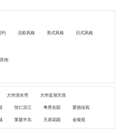
简约
北欧风格
美式风格
日式风格
其他
大华清水湾
大华蓝湖天境
园
恒仁滨江
粤秀名邸
爱德佳苑
城
莱茵半岛
天鼎花园
金俊苑