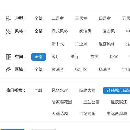
户型：
全部
二居室
三居室
四居室
五
风格：
全部
意式风格
奶油风
复古风
新中式
工业风
混搭风格
空间：
全部
客厅
餐厅
玄关
卧室
区域：
全部
黄浦区
徐汇区
杨浦区
宝
热门楼盘：
全部
风华水岸
航建大楼
经纬城市绿
陆家嘴花园
玉兰公馆
世茂滨江
天鼎花园
世纪同乐
中远两湾城