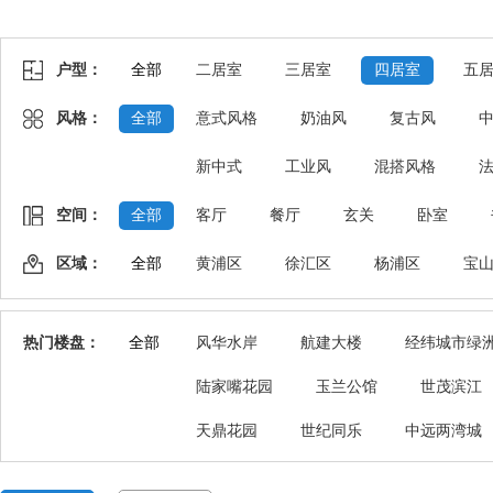
户型：
全部
二居室
三居室
四居室
五
风格：
全部
意式风格
奶油风
复古风
新中式
工业风
混搭风格
空间：
全部
客厅
餐厅
玄关
卧室
区域：
全部
黄浦区
徐汇区
杨浦区
宝
热门楼盘：
全部
风华水岸
航建大楼
经纬城市绿
陆家嘴花园
玉兰公馆
世茂滨江
天鼎花园
世纪同乐
中远两湾城