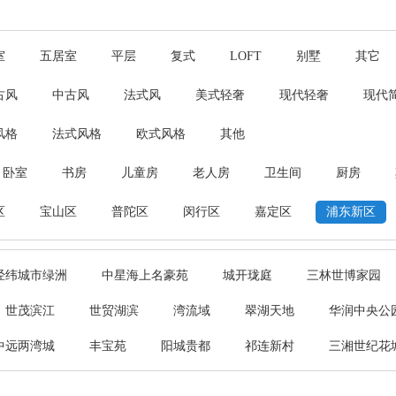
室
五居室
平层
复式
LOFT
别墅
其它
古风
中古风
法式风
美式轻奢
现代轻奢
现代
风格
法式风格
欧式风格
其他
卧室
书房
儿童房
老人房
卫生间
厨房
区
宝山区
普陀区
闵行区
嘉定区
浦东新区
经纬城市绿洲
中星海上名豪苑
城开珑庭
三林世博家园
世茂滨江
世贸湖滨
湾流域
翠湖天地
华润中央公
中远两湾城
丰宝苑
阳城贵都
祁连新村
三湘世纪花