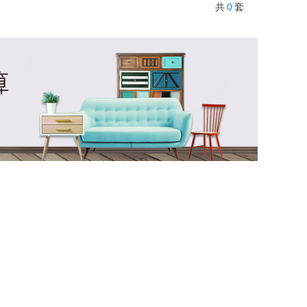
0
共
套