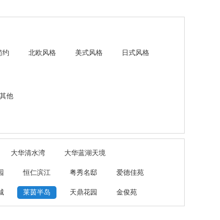
简约
北欧风格
美式风格
日式风格
其他
大华清水湾
大华蓝湖天境
园
恒仁滨江
粤秀名邸
爱德佳苑
城
莱茵半岛
天鼎花园
金俊苑