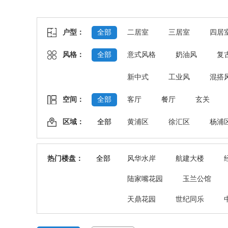
户型：
全部
二居室
三居室
四居
风格：
全部
意式风格
奶油风
复
新中式
工业风
混搭
空间：
全部
客厅
餐厅
玄关
区域：
全部
黄浦区
徐汇区
杨浦
热门楼盘：
全部
风华水岸
航建大楼
陆家嘴花园
玉兰公馆
天鼎花园
世纪同乐