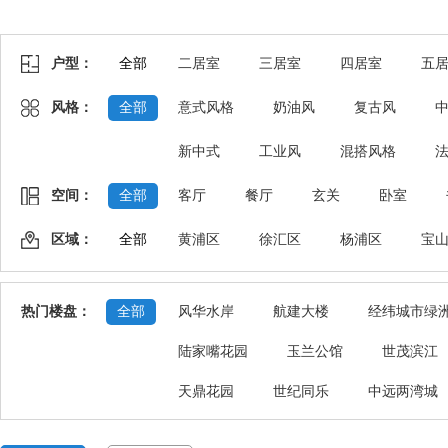
户型：
全部
二居室
三居室
四居室
五
风格：
全部
意式风格
奶油风
复古风
新中式
工业风
混搭风格
空间：
全部
客厅
餐厅
玄关
卧室
区域：
全部
黄浦区
徐汇区
杨浦区
宝
热门楼盘：
全部
风华水岸
航建大楼
经纬城市绿
陆家嘴花园
玉兰公馆
世茂滨江
天鼎花园
世纪同乐
中远两湾城