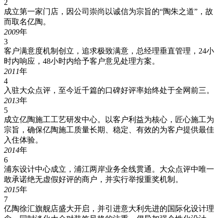
2
成立第一家门店，因公司崇尚以诚信为宗旨的“陶朱之道”，故
而取名亿陶。
2009
年
3
客户满意度机制创立，追求极致满意，总经理垂直管理，24小
时内响应，48小时内给予客户意见处理方案。
2011
年
4
入驻大众点评，至今近千篇的口碑好评率始终处于全网前三。
2013
年
5
成立亿陶施工工艺研发中心。以客户利益为核心，匠心施工为
宗旨，确保亿陶施工质量长期、稳定、有效的为客户提供最佳
入住体验。
2014
年
6
浦东设计中心成立，浦江两岸业务全线贯通。大众点评中唯一
敢承诺绝无虚假好评的商户，并实行举报重奖机制。
2015
年
7
亿陶徐汇旗舰店盛大开启，并引进意大利先进的国际化设计理