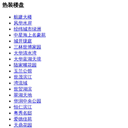
热装楼盘
航建大楼
风华水岸
经纬城市绿洲
中星海上名豪苑
城开珑庭
三林世博家园
大华清水湾
大华蓝湖天境
陆家嘴花园
玉兰公馆
世茂滨江
湾流域
世贸湖滨
翠湖天地
华润中央公园
恒仁滨江
粤秀名邸
爱德佳苑
天鼎花园