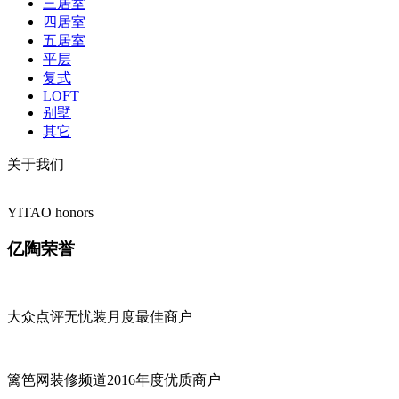
三居室
四居室
五居室
平层
复式
LOFT
别墅
其它
关于我们
YITAO honors
亿陶荣誉
大众点评无忧装月度最佳商户
篱笆网装修频道2016年度优质商户