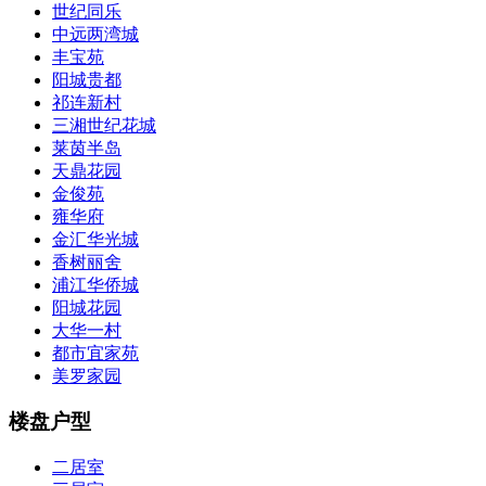
世纪同乐
中远两湾城
丰宝苑
阳城贵都
祁连新村
三湘世纪花城
莱茵半岛
天鼎花园
金俊苑
雍华府
金汇华光城
香树丽舍
浦江华侨城
阳城花园
大华一村
都市宜家苑
美罗家园
楼盘户型
二居室