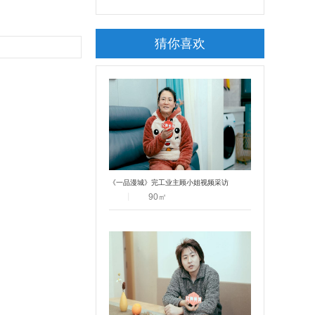
猜你喜欢
《一品漫城》完工业主顾小姐视频采访
丨
90
㎡