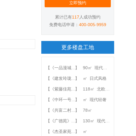
117
累计已有
人成功预约
400-005-9959
免费电话申请：
更多楼盘工地
90
【《一品漫城...】
㎡
现代轻奢
【《建发玲珑...】
㎡
日式风格
118
【《紫藤佳苑...】
㎡
北欧风格
【《中环一号...】
㎡
现代轻奢
78
【《共富二村...】
㎡
130
【《广德苑》...】
㎡
现代简约
【《杰圣家苑...】
㎡